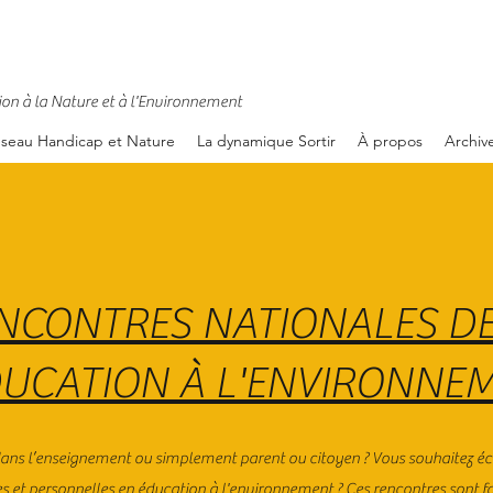
ion à la Nature et à l'Environnement
éseau Handicap et Nature
La dynamique Sortir
À propos
Archiv
ENCONTRES NATIONALES DE
DUCATION À L'ENVIRONNE
dans l’enseignement ou simplement parent ou citoyen ? Vous souhaitez éch
es et personnelles en éducation à l'environnement ? Ces rencontres sont fa