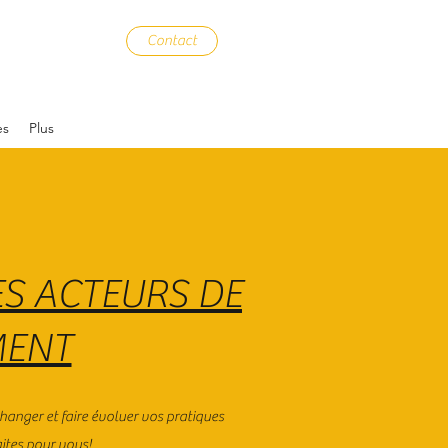
Contact
es
Plus
S ACTEURS DE
MENT
anger et faire évoluer vos pratiques
ites pour vous!