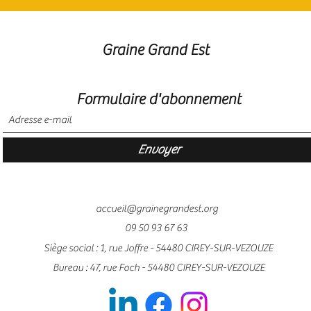
Graine Grand Est
Formulaire d'abonnement
Envoyer
accueil@grainegrandest.org
09 50 93 67 63
Siège social : 1, rue Joffre - 54480 CIREY-SUR-VEZOUZE
Bureau : 47, rue Foch - 54480 CIREY-SUR-VEZOUZE